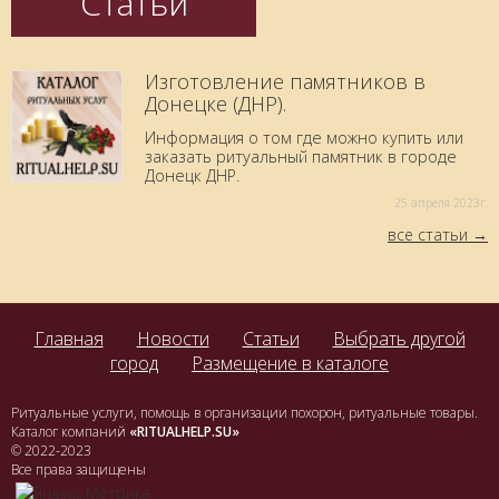
Статьи
Изготовление памятников в
Донецке (ДНР).
Информация о том где можно купить или
заказать ритуальный памятник в городе
Донецк ДНР.
25 aпреля 2023г.
все статьи
Главная
Новости
Статьи
Выбрать другой
город
Размещение в каталоге
Ритуальные услуги, помощь в организации похорон, ритуальные товары.
Каталог компаний
«RITUALHELP.SU»
© 2022-2023
Все права защищены