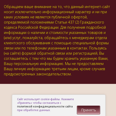
Обращаем ваше внимание на то, что данный интернет-сайт
носит исключительно информационный характер и ни при
каких условиях не является публичной офертой,
определяемой положениями Статьи 437 (2) Гражданского
кодекса Российской Федерации. Для получения подробной
информации о наличии и стоимости указанных товаров и
(или) услуг, пожалуйста, обращайтесь к менеджерам отдела
клиентского обслуживания с помощью специальной формы
связи или по телефонам указанным в контактах. Пользуясь
(на сайте) формой обратной связи или регистрацией, Вы
соглашаетесь с тем что мы будем хранить указанную Вами,
Вашу персональную информацию. Мы не предоставляем
Вашу личную информацию третьим лицам, кроме случаев
предусмотренных законодательством.
Сайт использует cookie-файлы. Нажмите
«Принять» чтобы согласиться с
политикой конфиденциальности сайта
Принять
при обработке данных.