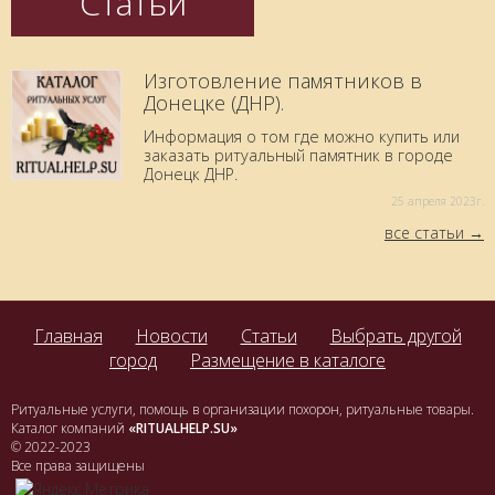
Статьи
Изготовление памятников в
Донецке (ДНР).
Информация о том где можно купить или
заказать ритуальный памятник в городе
Донецк ДНР.
25 aпреля 2023г.
все статьи
Главная
Новости
Статьи
Выбрать другой
город
Размещение в каталоге
Ритуальные услуги, помощь в организации похорон, ритуальные товары.
Каталог компаний
«RITUALHELP.SU»
© 2022-2023
Все права защищены