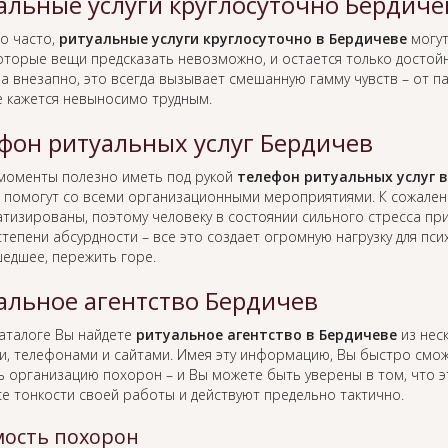
альные услуги круглосуточно Бердиче
о часто,
ритуальные услуги круглосуточно в Бердичеве
могут
оторые вещи предсказать невозможно, и остается только достойн
а внезапно, это всегда вызывает смешанную гамму чувств – от п
е кажется невыносимо трудным.
фон ритуальных услуг Бердичев
 моменты полезно иметь под рукой
телефон ритуальных услуг 
 помогут со всеми организационными мероприятиями. К сожален
тизированы, поэтому человеку в состоянии сильного стресса пр
тепени абсурдности – все это создает огромную нагрузку для пс
едшее, пережить горе.
альное агентство Бердичев
каталоге Вы найдете
ритуальное агентство в Бердичеве
из неск
и, телефонами и сайтами. Имея эту информацию, Вы быстро смо
ь организацию похорон – и Вы можете быть уверены в том, что 
се тонкости своей работы и действуют предельно тактично.
ость похорон