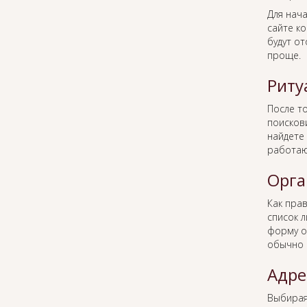
Для нача
сайте к
будут о
проще.
Риту
После то
поисков
найдете 
работаю
Орга
Как пра
список 
форму о
обычно 
Адре
Выбира