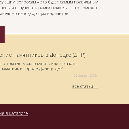
есующим вопросам – это будет самым правильным
ь цены и озвучивать рамки бюджета – это поможет
 заведомо неподходящих вариантов.
ение памятников в Донецке (ДНР).
о том где можно купить или заказать
памятник в городе Донецк ДНР.
25 aпреля 2023г.
все статьи
е в каталоге