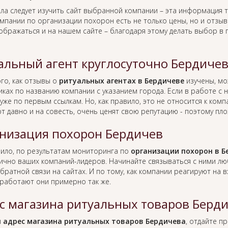
ла следует изучить сайт выбранной компании – эта информация т
омпании по организации похорон есть не только цены, но и отзы
тображаться и на нашем сайте – благодаря этому делать выбор в
альный агент круглосуточно Бердиче
го, как отзывы о
ритуальных агентах в Бердичеве
изучены, мо
иках по названию компании с указанием города. Если в работе с
уже по первым ссылкам. Но, как правило, это не относится к ко
т давно и на совесть, очень ценят свою репутацию - поэтому пло
низация похорон Бердичев
вило, по результатам мониторинга по
организации похорон в Б
лично ваших компаний-лидеров. Начинайте связываться с ними л
братной связи на сайтах. И по тому, как компании реагируют на
работают они примерно так же.
с магазина ритуальных товаров Берд
я
адрес магазина ритуальных товаров Бердичева
, отдайте п