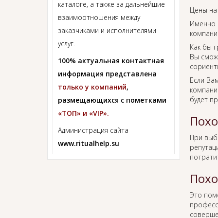
каталоге, а также за дальнейшие
Цены на
взаимоотношения между
Именно 
заказчиками и исполнителями
компании
услуг.
Как бы г
Вы смож
100% актуальная контактная
сориент
информация представлена
Если Ва
только у компаний
,
компании
будет п
размещающихся с пометками
«ТОП» и «VIP».
Похо
Администрация сайта
При вы
www.ritualhelp.su
репутаци
потрати
Похо
Это пом
професс
соверше