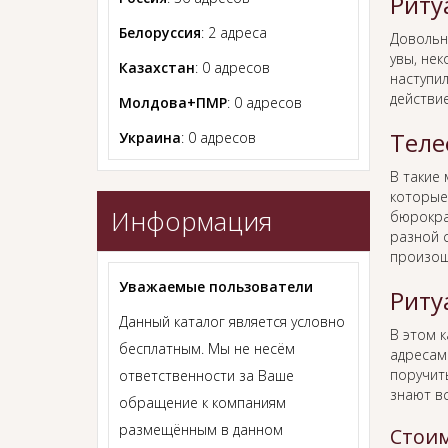
Риту
Белоруссия
: 2 адреса
Довольн
увы, нек
Казахстан
: 0 адресов
наступил
действи
Молдова+ПМР
: 0 адресов
Теле
Украина
: 0 адресов
В такие
которые
Информация
бюрокра
разной с
произош
Уважаемые пользователи
Риту
Данный каталог является условно
В этом 
бесплатным. Мы не несём
адресам
поручит
ответственности за Ваше
знают в
обращение к компаниям
размещённым в данном
Стоим