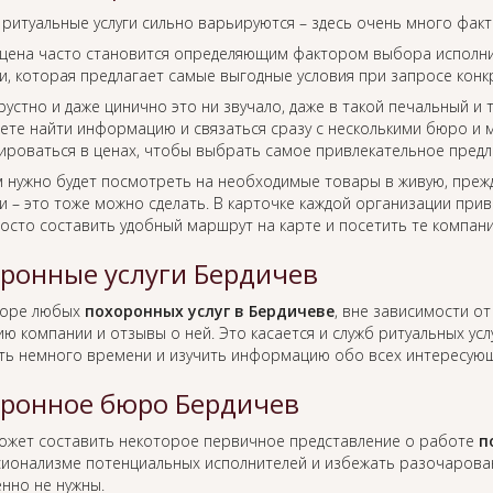
 ритуальные услуги сильно варьируются – здесь очень много фак
цена часто становится определяющим фактором выбора исполнит
, которая предлагает самые выгодные условия при запросе конкр
рустно и даже цинично это ни звучало, даже в такой печальный и
ете найти информацию и связаться сразу с несколькими бюро и м
ироваться в ценах, чтобы выбрать самое привлекательное предл
м нужно будет посмотреть на необходимые товары в живую, преж
 – это тоже можно сделать. В карточке каждой организации прив
росто составить удобный маршрут на карте и посетить те компан
ронные услуги Бердичев
боре любых
похоронных услуг в Бердичеве
, вне зависимости о
ю компании и отзывы о ней. Это касается и служб ритуальных усл
ть немного времени и изучить информацию обо всех интересующ
ронное бюро Бердичев
ожет составить некоторое первичное представление о работе
п
ионализме потенциальных исполнителей и избежать разочаровани
нно не нужны.