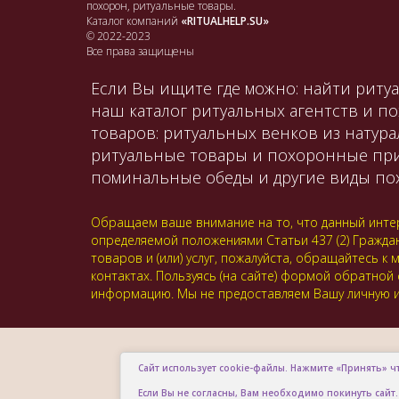
похорон, ритуальные товары.
Каталог компаний
«RITUALHELP.SU»
© 2022-2023
Все права защищены
Если Вы ищите где можно: найти ритуа
наш каталог ритуальных агентств и п
товаров: ритуальных венков из натура
ритуальные товары и похоронные принад
поминальные обеды и другие виды пох
Обращаем ваше внимание на то, что данный интер
определяемой положениями Статьи 437 (2) Гражда
товаров и (или) услуг, пожалуйста, обращайтесь
контактах. Пользуясь (на сайте) формой обратной
информацию. Мы не предоставляем Вашу личную и
Сайт использует cookie-файлы. Нажмите «Принять» ч
Если Вы не согласны, Вам необходимо покинуть сайт.