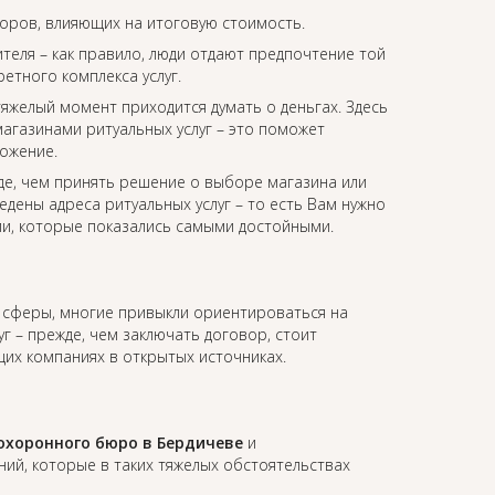
торов, влияющих на итоговую стоимость.
еля – как правило, люди отдают предпочтение той
етного комплекса услуг.
 тяжелый момент приходится думать о деньгах. Здесь
агазинами ритуальных услуг – это поможет
ожение.
де, чем принять решение о выборе магазина или
едены адреса ритуальных услуг – то есть Вам нужно
ии, которые показались самыми достойными.
т сферы, многие привыкли ориентироваться на
уг – прежде, чем заключать договор, стоит
их компаниях в открытых источниках.
охоронного бюро в Бердичеве
и
й, которые в таких тяжелых обстоятельствах