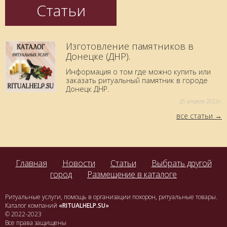
Статьи
Изготовление памятников в
Донецке (ДНР).
Информация о том где можно купить или
заказать ритуальный памятник в городе
Донецк ДНР.
25 aпреля 2023г.
все статьи
Главная
Новости
Статьи
Выбрать другой
город
Размещение в каталоге
Ритуальные услуги, помощь в организации похорон, ритуальные товары.
Каталог компаний
«RITUALHELP.SU»
© 2022-2023
Все права защищены