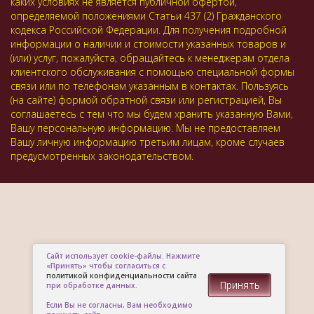
каких условиях не является публичной офертой,
определяемой положениями Статьи 437 (2) Гражданского
кодекса Российской Федерации. Для получения подробной
информации о наличии и стоимости указанных товаров и
(или) услуг, пожалуйста, обращайтесь к менеджерам отдела
клиентского обслуживания с помощью специальной формы
связи или по телефонам указанным в контактах. Пользуясь
(на сайте) формой обратной связи или регистрацией, Вы
соглашаетесь с тем что мы будем хранить указанную Вами,
Вашу персональную информацию. Мы не предоставляем
Вашу личную информацию третьим лицам, кроме случаев
предусмотренных законодательством.
Сайт использует cookie-файлы. Нажмите
«Принять» чтобы согласиться с
политикой конфиденциальности сайта
Принять
при обработке данных.
Если Вы не согласны, Вам необходимо