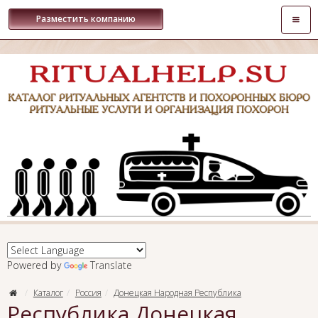
Откры
Разместить компанию
навиг
Powered by
Translate
Каталог
Россия
Донецкая Народная Республика
Республика Донецкая