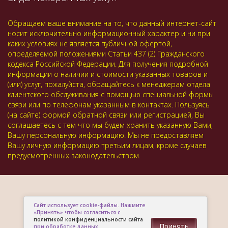
Обращаем ваше внимание на то, что данный интернет-сайт
носит исключительно информационный характер и ни при
каких условиях не является публичной офертой,
определяемой положениями Статьи 437 (2) Гражданского
кодекса Российской Федерации. Для получения подробной
информации о наличии и стоимости указанных товаров и
(или) услуг, пожалуйста, обращайтесь к менеджерам отдела
клиентского обслуживания с помощью специальной формы
связи или по телефонам указанным в контактах. Пользуясь
(на сайте) формой обратной связи или регистрацией, Вы
соглашаетесь с тем что мы будем хранить указанную Вами,
Вашу персональную информацию. Мы не предоставляем
Вашу личную информацию третьим лицам, кроме случаев
предусмотренных законодательством.
Сайт использует cookie-файлы. Нажмите
«Принять» чтобы согласиться с
политикой конфиденциальности сайта
Принять
при обработке данных.